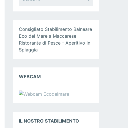
i
c
e
r
c
Consigliato
Stabilimento Balneare
a
Eco del Mare a Maccarese -
p
Ristorante di Pesce - Aperitivo in
e
Spiaggia
r
:
WEBCAM
IL NOSTRO STABILIMENTO